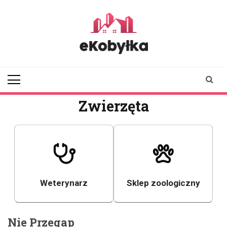
Skip
to
content
ekobylka.pl
informator z
Kobyłki i okolic
Zwierzęta
Weterynarz
Sklep zoologiczny
Nie Przegap