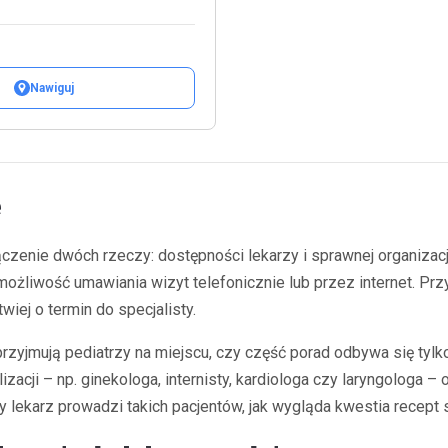
Nawiguj
e
ączenie dwóch rzeczy: dostępności lekarzy i sprawnej organizac
ła możliwość umawiania wizyt telefonicznie lub przez internet. 
iej o termin do specjalisty.
 przyjmują pediatrzy na miejscu, czy część porad odbywa się tyl
cji – np. ginekologa, internisty, kardiologa czy laryngologa –
 lekarz prowadzi takich pacjentów, jak wygląda kwestia recept s