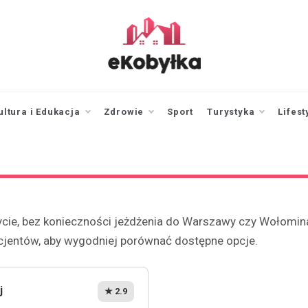
ekobylka.pl
informator z
Kobyłki i okolic
ultura i Edukacja
Zdrowie
Sport
Turystyka
Lifest
ycie, bez konieczności jeżdżenia do Warszawy czy Wołomina.
pacjentów, aby wygodniej porównać dostępne opcje.
j
★ 2.9