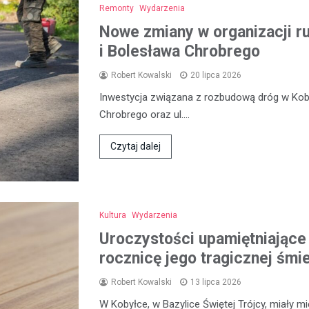
Remonty
Wydarzenia
Nowe zmiany w organizacji ru
i Bolesława Chrobrego
Robert Kowalski
20 lipca 2026
Inwestycja związana z rozbudową dróg w Koby
Chrobrego oraz ul.…
Czytaj dalej
Kultura
Wydarzenia
Uroczystości upamiętniające 
rocznicę jego tragicznej śmie
Robert Kowalski
13 lipca 2026
W Kobyłce, w Bazylice Świętej Trójcy, miały m