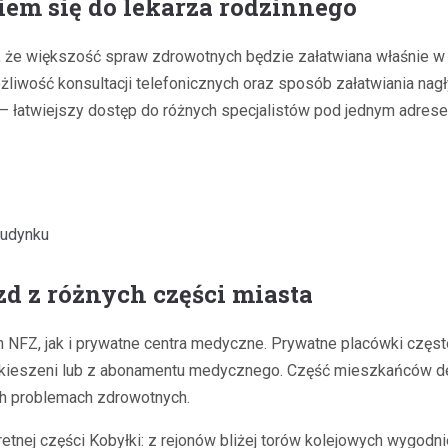
iem się do lekarza rodzinnego
ym, że większość spraw zdrowotnych będzie załatwiana właśnie 
ożliwość konsultacji telefonicznych oraz sposób załatwiania n
– łatwiejszy dostęp do różnych specjalistów pod jednym adres
budynku
d z różnych części miasta
m NFZ, jak i prywatne centra medyczne. Prywatne placówki często
j kieszeni lub z abonamentu medycznego. Część mieszkańców dec
ych problemach zdrowotnych.
nej części Kobyłki: z rejonów bliżej torów kolejowych wygodnie