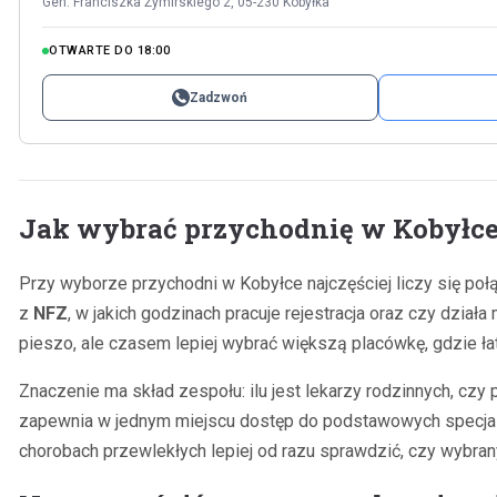
Gen. Franciszka Żymirskiego 2, 05-230 Kobyłka
OTWARTE DO 18:00
Zadzwoń
Jak wybrać przychodnię w Kobyłc
Przy wyborze przychodni w Kobyłce najczęściej liczy się poł
z
NFZ
, w jakich godzinach pracuje rejestracja oraz czy dzia
pieszo, ale czasem lepiej wybrać większą placówkę, gdzie łatw
Znaczenie ma skład zespołu: ilu jest lekarzy rodzinnych, czy
zapewnia w jednym miejscu dostęp do podstawowych specjaliza
chorobach przewlekłych lepiej od razu sprawdzić, czy wybrany