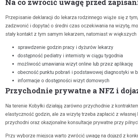
Na co zwrócić uwagę przed zapisan
Przepisanie deklaracji do lekarza rodzinnego wiąże się z t
zadzwonić i dopytać o średni czas oczekiwania na wizytę, m
stały kontakt z tym samym lekarzem, natomiast w większych 
sprawdzenie godzin pracy i dyżurów lekarzy
dostępność pediatry i internisty w ciągu tygodnia
możliwość umawiania wizyt online lub przez aplikację
obecność punktu pobrań i podstawowej diagnostyki w 
informacje o dostępności wizyt domowych
Przychodnie prywatne a NFZ i dojaz
Na terenie Kobyłki działają zarówno przychodnie z kontrakte
elastyczność godzin, ale za wizytę trzeba zapłacić z własne
przychodni oraz okazjonalne konsultacje prywatne przy piln
Przy wyborze miejsca warto zwrócić uwagę na dojazd z konkret