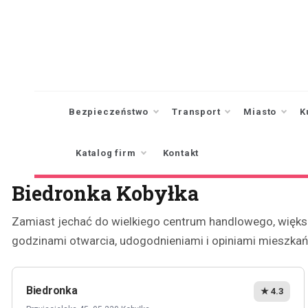
Skip
to
content
Bezpieczeństwo
Transport
Miasto
K
Katalog firm
Kontakt
Biedronka Kobyłka
Zamiast jechać do wielkiego centrum handlowego, większo
godzinami otwarcia, udogodnieniami i opiniami mieszkańc
Biedronka
★ 4.3