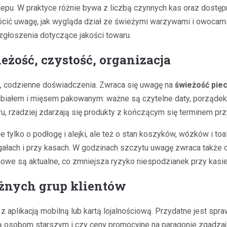
epu. W praktyce różnie bywa z liczbą czynnych kas oraz dostę
rócić uwagę, jak wygląda dział ze świeżymi warzywami i owocami
głoszenia dotyczące jakości towaru.
żość, czystość, organizacja
e, codzienne doświadczenia. Zwraca się uwagę na
świeżość pie
nabiałem i mięsem pakowanym: ważne są czytelne daty, porządek
ru, rzadziej zdarzają się produkty z kończącym się terminem prz
tylko o podłogę i alejki, ale też o stan koszyków, wózków i toale
regałach i przy kasach. W godzinach szczytu uwagę zwraca także 
cenowe są aktualne, co zmniejsza ryzyko niespodzianek przy kasie
óżnych grup klientów
aplikacją mobilną lub kartą lojalnościową. Przydatne jest spra
 osobom starszym i czy ceny promocyjne na paragonie zgadzają s