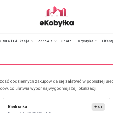
ekobylka.pl
informator z
Kobyłki i okolic
ultura i Edukacja
Zdrowie
Sport
Turystyka
Lifest
ść codziennych zakupów da się załatwić w pobliskiej Biedro
ów, co ułatwia wybór najwygodniejszej lokalizacji.
Biedronka
★ 4.1