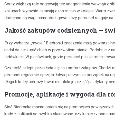
Coraz większą rolę odgrywają też udogodnienia wewnątrz skl
zakupach wyraźnie skracają czas stania w kolejce. Warto zw
dostępne są wagi samoobsługowe i czy personel reaguje na z
Jakość zakupów codziennych – świe
Przy wyborze „swojej” Biedronki znaczenie mają powtarzaln
nadal da się kupić chleb w przyzwoitym stanie. Podobnie z 
lodówkach. W placówkach, gdzie personel pilnuje rotacji towa
Czystość sklepu przekłada się na komfort zakupów. Chodzi nie 
personel regularnie sprząta, łatwiej utrzymują porządek na 
długich kolejkach, czy towar nie blokuje przejść, a etykiety 
Promocje, aplikacje i wygoda dla r
Sieć Biedronka mocno opiera się na promocjach powiązanych z 
kody z aplikacji są szybko skanowane, czy kasjerzy pomagają