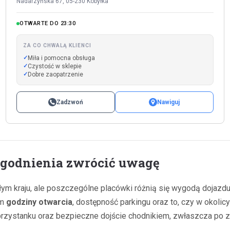
Nadarzyńska 67, 05-230 Kobyłka
OTWARTE DO 23:30
ZA CO CHWALĄ KLIENCI
Miła i pomocna obsługa
Czystość w sklepie
Dobre zaopatrzenie
Zadzwoń
Nawiguj
ogodnienia zwrócić uwagę
łym kraju, ale poszczególne placówki różnią się wygodą dojazd
im
godziny otwarcia
, dostępność parkingu oraz to, czy w okoli
przystanku oraz bezpieczne dojście chodnikiem, zwłaszcza po 