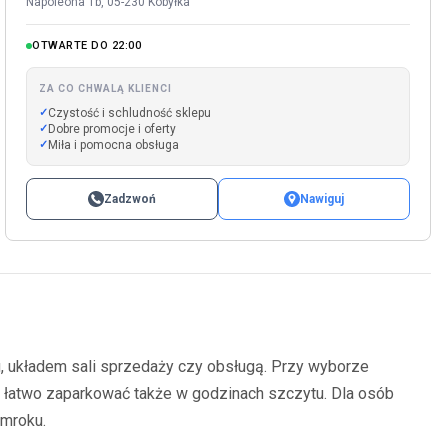
Napoleona 1b, 05-230 Kobyłka
OTWARTE DO 22:00
ZA CO CHWALĄ KLIENCI
Czystość i schludność sklepu
Dobre promocje i oferty
Miła i pomocna obsługa
Zadzwoń
Nawiguj
u, układem sali sprzedaży czy obsługą. Przy wyborze
cy łatwo zaparkować także w godzinach szczytu. Dla osób
zmroku.