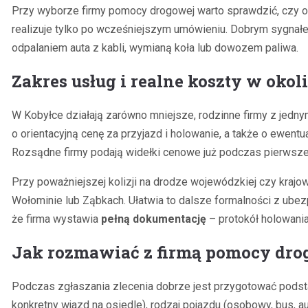
Przy wyborze firmy pomocy drogowej warto sprawdzić, czy o
realizuje tylko po wcześniejszym umówieniu. Dobrym sygnałe
odpalaniem auta z kabli, wymianą koła lub dowozem paliwa.
Zakres usług i realne koszty w okol
W Kobyłce działają zarówno mniejsze, rodzinne firmy z jedn
o orientacyjną cenę za przyjazd i holowanie, a także o ewen
Rozsądne firmy podają widełki cenowe już podczas pierwszej r
Przy poważniejszej kolizji na drodze wojewódzkiej czy kraj
Wołominie lub Ząbkach. Ułatwia to dalsze formalności z ubezp
że firma wystawia
pełną dokumentację
– protokół holowania
Jak rozmawiać z firmą pomocy dro
Podczas zgłaszania zlecenia dobrze jest przygotować podsta
konkretny wjazd na osiedle), rodzaj pojazdu (osobowy, bus, a