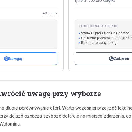
Ejtnera 1, 05-230 Kobyłka
63 opinie
ZA CO CHWALĄ KLIENCI
Szybka i profesjonalna pomoc
Ostrożne przewożenie pojazd
Rozsądne ceny usług
Nawiguj
Zadzwoń
zwrócić uwagę przy wyborze
 długie porównywanie ofert. Warto wcześniej przejrzeć lokalne f
 Krótszy dojazd oznacza szybsze dotarcie na miejsce zdarzenia, co
 Wołomina.