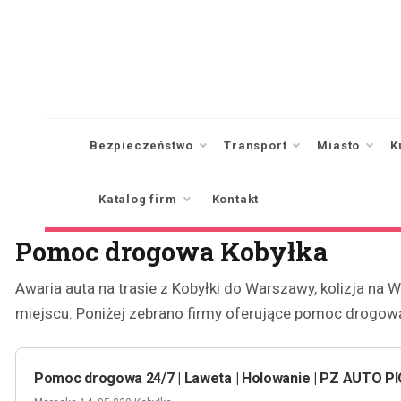
Skip
to
content
Bezpieczeństwo
Transport
Miasto
K
Katalog firm
Kontakt
Pomoc drogowa Kobyłka
Awaria auta na trasie z Kobyłki do Warszawy, kolizja n
miejscu. Poniżej zebrano firmy oferujące pomoc drogową
Pomoc drogowa 24/7 | Laweta | Holowanie | PZ AUTO 