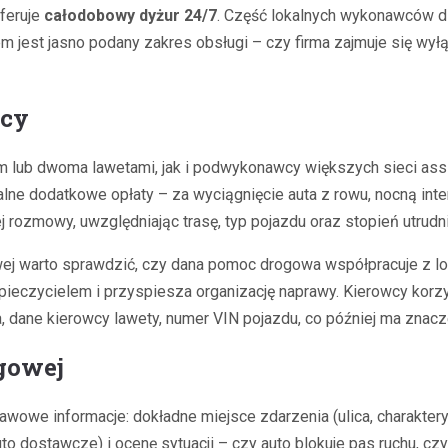
feruje
całodobowy dyżur 24/7
. Część lokalnych wykonawców dz
m jest jasno podany zakres obsługi – czy firma zajmuje się wył
icy
ym lub dwoma lawetami, jak i podwykonawcy większych sieci assi
tualne dodatkowe opłaty – za wyciągnięcie auta z rowu, nocną in
ozmowy, uwzględniając trasę, typ pojazdu oraz stopień utrudnie
owej warto sprawdzić, czy dana pomoc drogowa współpracuje z l
ieczycielem i przyspiesza organizację naprawy. Kierowcy korzys
, dane kierowcy lawety, numer VIN pojazdu, co później ma znacze
gowej
wowe informacje: dokładne miejsce zdarzenia (ulica, charaktery
uto dostawcze) i ocenę sytuacji – czy auto blokuje pas ruchu, c