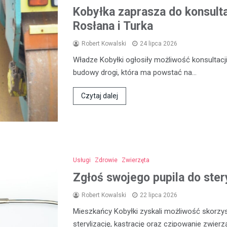
Kobyłka zaprasza do konsult
Rosłana i Turka
Robert Kowalski
24 lipca 2026
Władze Kobyłki ogłosiły możliwość konsultac
budowy drogi, która ma powstać na…
Czytaj dalej
Usługi
Zdrowie
Zwierzęta
Zgłoś swojego pupila do stery
Robert Kowalski
22 lipca 2026
Mieszkańcy Kobyłki zyskali możliwość skorzyst
sterylizację, kastrację oraz czipowanie zwier