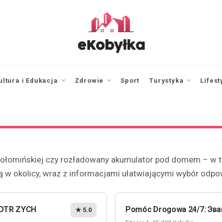
ekobylka.pl
informator z
Kobyłki i okolic
ultura i Edukacja
Zdrowie
Sport
Turystyka
Lifest
a Wołomińskiej czy rozładowany akumulator pod domem – w t
 w okolicy, wraz z informacjami ułatwiającymi wybór odpo
PIOTR ZYCH
Pomóc Drogowa 24/7: Эва
★ 5.0