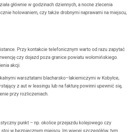
iała głównie w godzinach dziennych, a nocne zlecenia
ącznie holowaniem, czy także drobnymi naprawami na miejscu,
stance. Przy kontakcie telefonicznym warto od razu zapytać
terwencję czy dojazd poza granice powiatu wołomińskiego.
nia akcji.
okalnymi warsztatami blacharsko–lakierniczymi w Kobyłce,
tający z aut w leasingu lub na fakturę powinni upewnić się,
nie przy rozliczeniach.
styczny punkt – np. okolice przejazdu kolejowego czy
zy stoi w bezpiecznym miejscu. Im więcej szczegółów, tym