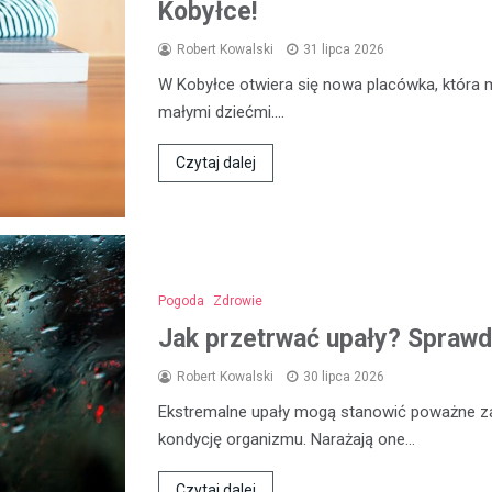
Kobyłce!
Robert Kowalski
31 lipca 2026
W Kobyłce otwiera się nowa placówka, która 
małymi dziećmi.…
Czytaj dalej
Pogoda
Zdrowie
Jak przetrwać upały? Sprawd
Robert Kowalski
30 lipca 2026
Ekstremalne upały mogą stanowić poważne za
kondycję organizmu. Narażają one…
Czytaj dalej