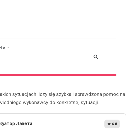
yle
akich sytuacjach liczy się szybka i sprawdzona pomoc na
wiedniego wykonawcy do konkretnej sytuacji.
куатор Лавета
★ 4.8