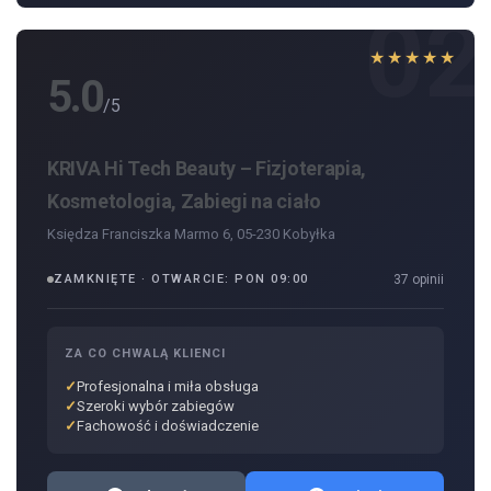
02
★★★★★
5.0
/5
KRIVA Hi Tech Beauty – Fizjoterapia,
Kosmetologia, Zabiegi na ciało
Księdza Franciszka Marmo 6, 05-230 Kobyłka
ZAMKNIĘTE · OTWARCIE: PON 09:00
37 opinii
ZA CO CHWALĄ KLIENCI
Profesjonalna i miła obsługa
Szeroki wybór zabiegów
Fachowość i doświadczenie