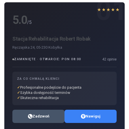
01
★★★★★
5.0
/5
Stacja Rehabilitacja Robert Robak
Ręczajska 24, 05-230 Kobyłka
ZAMKNIĘTE · OTWARCIE: PON 08:00
42 opinie
ZA CO CHWALĄ KLIENCI
Profesjonalne podejście do pacjenta
Szybka dostępność terminów
Skuteczna rehabilitacja
Zadzwoń
Nawiguj