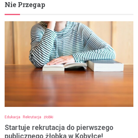
Nie Przegap
Edukacja
Rekrutacja
żłobki
Startuje rekrutacja do pierwszego
publicznego żłobka w Kobyłce!