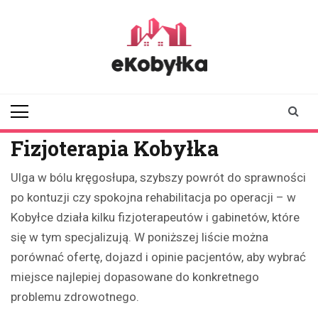
Skip
to
content
ekobylka.pl
informator z
Kobyłki i okolic
Fizjoterapia Kobyłka
Ulga w bólu kręgosłupa, szybszy powrót do sprawności
po kontuzji czy spokojna rehabilitacja po operacji – w
Kobyłce działa kilku fizjoterapeutów i gabinetów, które
się w tym specjalizują. W poniższej liście można
porównać ofertę, dojazd i opinie pacjentów, aby wybrać
miejsce najlepiej dopasowane do konkretnego
problemu zdrowotnego.