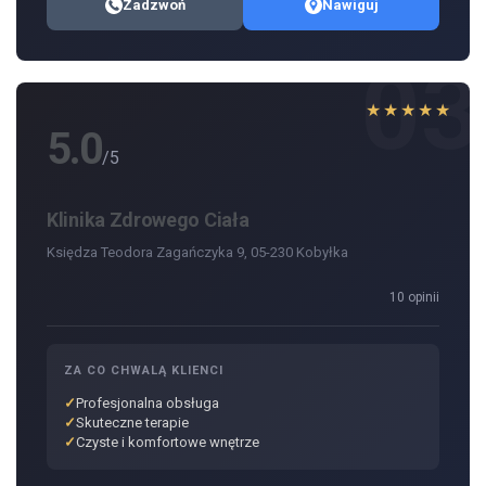
Zadzwoń
Nawiguj
03
★★★★★
5.0
/5
Klinika Zdrowego Ciała
Księdza Teodora Zagańczyka 9, 05-230 Kobyłka
10 opinii
ZA CO CHWALĄ KLIENCI
Profesjonalna obsługa
Skuteczne terapie
Czyste i komfortowe wnętrze