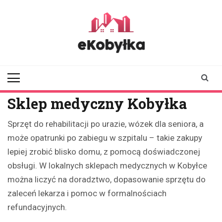
Skip
to
content
ekobylka.pl
informator z
Kobyłki i okolic
Sklep medyczny Kobyłka
Sprzęt do rehabilitacji po urazie, wózek dla seniora, a
może opatrunki po zabiegu w szpitalu – takie zakupy
lepiej zrobić blisko domu, z pomocą doświadczonej
obsługi. W lokalnych sklepach medycznych w Kobyłce
można liczyć na doradztwo, dopasowanie sprzętu do
zaleceń lekarza i pomoc w formalnościach
refundacyjnych.