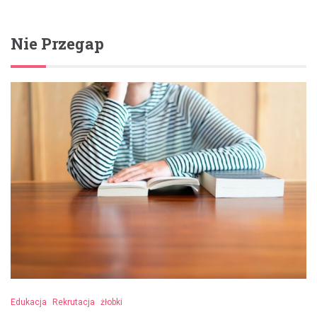
Nie Przegap
Edukacja
Rekrutacja
żłobki