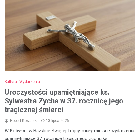
Kultura
Wydarzenia
Uroczystości upamiętniające ks.
Sylwestra Zycha w 37. rocznicę jego
tragicznej śmierci
Robert Kowalski
13 lipca 2026
W Kobyłce, w Bazylice Świętej Trójcy, miały miejsce wydarzenia
upamiętniające 37. rocznicę tragicznego zgonu ks.…