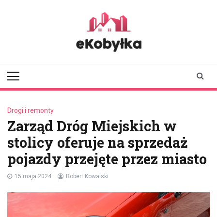
Skip
to
content
ekobylka.pl
informator z
Kobyłki i okolic
Drogi i remonty
Zarząd Dróg Miejskich w
stolicy oferuje na sprzedaż
pojazdy przejęte przez miasto
15 maja 2024
Robert Kowalski