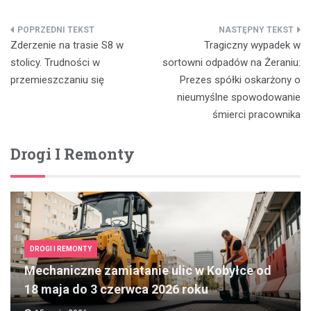
Nawigacja
Zderzenie na trasie S8 w
Tragiczny wypadek w
wpisu
stolicy. Trudności w
sortowni odpadów na Żeraniu:
przemieszczaniu się
Prezes spółki oskarżony o
nieumyślne spowodowanie
śmierci pracownika
Drogi I Remonty
DROGI I REMONTY
Mechaniczne zamiatanie ulic w Kobyłce od
18 maja do 3 czerwca 2026 roku