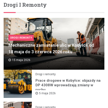
Drogi I Remonty
DROGI I REMONTY
Mechaniczne zamiatanie ulic w Kobyłce od
18 maja do 3 czerwca 2026 roku
15 maja 2026
Drogi i remonty
Prace drogowe w Kobyłce: objazdy na
DP 4308W wprowadzają zmiany w
ruchu
5 maja 2026
Drogi i remonty