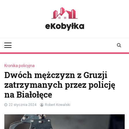
Skip
to
content
ekobylka.pl
informator z
Kobyłki i okolic
Kronika policyjna
Dwóch mężczyzn z Gruzji
zatrzymanych przez policję
na Białołęce
22 stycznia 2024
Robert Kowalski