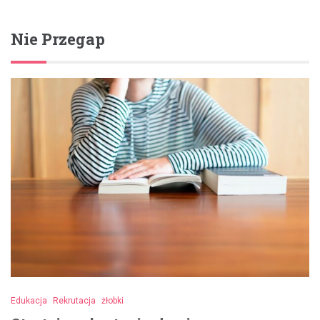
Nie Przegap
Edukacja
Rekrutacja
żłobki