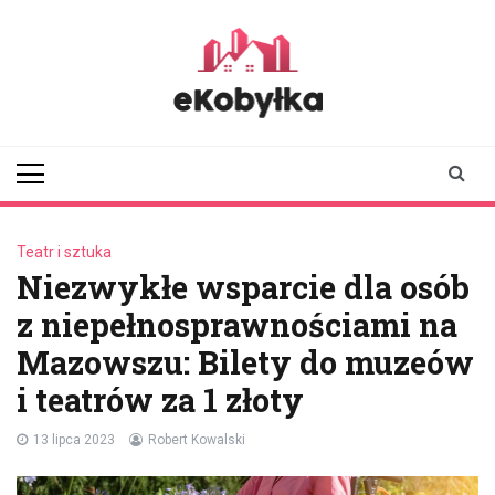
Skip
to
content
ekobylka.pl
informator z
Kobyłki i okolic
Teatr i sztuka
Niezwykłe wsparcie dla osób
z niepełnosprawnościami na
Mazowszu: Bilety do muzeów
i teatrów za 1 złoty
13 lipca 2023
Robert Kowalski