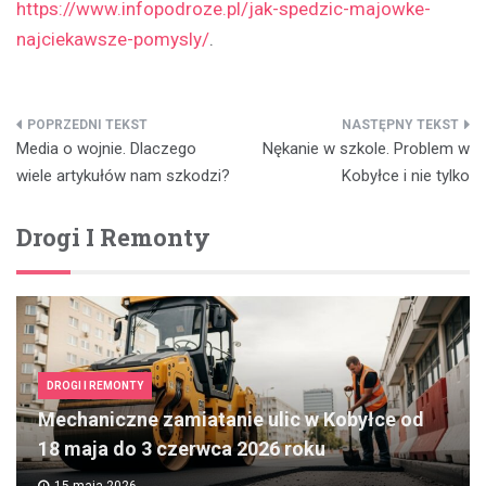
https://www.infopodroze.pl/jak-spedzic-majowke-
najciekawsze-pomysly/
.
Nawigacja
Media o wojnie. Dlaczego
Nękanie w szkole. Problem w
wpisu
wiele artykułów nam szkodzi?
Kobyłce i nie tylko
Drogi I Remonty
DROGI I REMONTY
Mechaniczne zamiatanie ulic w Kobyłce od
18 maja do 3 czerwca 2026 roku
15 maja 2026