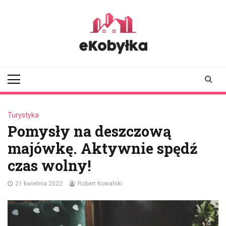
Skip
to
content
ekobylka.pl
informator z
Kobyłki i okolic
Turystyka
Pomysły na deszczową
majówkę. Aktywnie spędź
czas wolny!
21 kwietnia 2022
Robert Kowalski