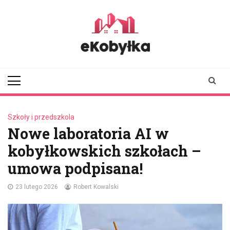
Skip
to
content
ekobylka.pl
informator z
Kobyłki i okolic
Szkoły i przedszkola
Nowe laboratoria AI w
kobyłkowskich szkołach –
umowa podpisana!
23 lutego 2026
Robert Kowalski