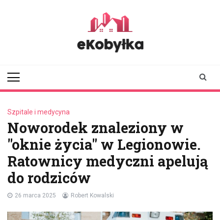
Skip
to
content
ekobylka.pl
informator z
Kobyłki i okolic
Szpitale i medycyna
Noworodek znaleziony w
"oknie życia" w Legionowie.
Ratownicy medyczni apelują
do rodziców
26 marca 2025
Robert Kowalski