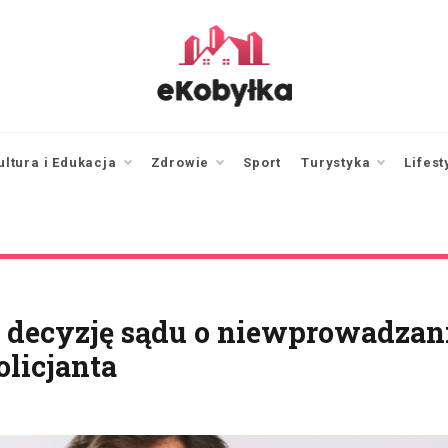
ekobylka.pl
informator z
Kobyłki i okolic
ultura i Edukacja
Zdrowie
Sport
Turystyka
Lifest
na decyzję sądu o niewprowadzan
licjanta