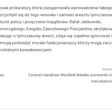
osek prokuratury, która zasugerowała wprowadzenie takieg
Kronika policyjna
przychylił się do tego wniosku i zamiast aresztu tymczaso
Niepokój mieszkańców Kob
napadzie na dom małżeńs
dozór policji i poręczenie majątkowe. Rafał Jankowski,
22 lutego 2025
amorządnego Związku Zawodowego Policjantów, skrytykow
Mieszkańcy Kobyłki, miejscowo
oskując o tymczasowy areszt, zdaje się zupełnie ignorować r
Warszawą, wyrażają swoje obaw
pu mogą podważyć morale funkcjonariuszy, którzy mogą zac
po niedawnym napadzie na jedn
 podobnymi konsekwencjami.
domostw. Bezpieczna dotychcz
ary
Centrum handlowe Westfield Arkadia uruchomiło l
mieszkańcó