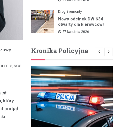
Drogi i remonty
Nowy odcinek DW 634
otwarty dla kierowców!
27 kwietnia 2026
Kronika Policyjna
szawy
mi miejsce
cił
, który
nt podjął
ki.