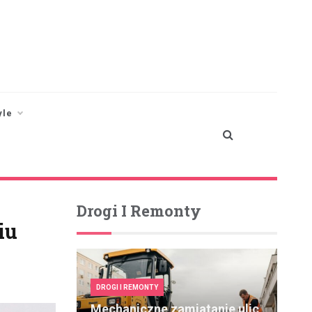
yle
Drogi I Remonty
iu
DROGI I REMONTY
Mechaniczne zamiatanie ulic