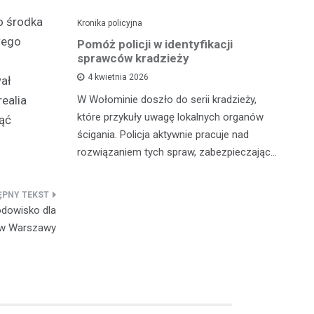
o środka
Kronika policyjna
Kro
wego
yłki po
Pomóż policji w identyfikacji
Po
twa
sprawców kradzieży
pi
4 kwietnia 2026
ał
ści pod
W Wołominie doszło do serii kradzieży,
W 
ealia
y i strach
które przykuły uwagę lokalnych organów
je
ząć
o z
ścigania. Policja aktywnie pracuje nad
Ło
as okolica…
rozwiązaniem tych spraw, zabezpieczając…
zd
odowisko dla
w Warszawy