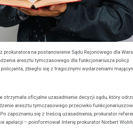
zez prokuratora na postanowienie Sądu Rejonowego dla War
dzenia aresztu tymczasowego dla funkcjonariusza policji
 policjanta, zbiegło się z tragicznymi wydarzeniami mający
trzymała oficjalne uzasadnienie decyzji sądu, który odrzu
adzenie aresztu tymczasowego przeciwko funkcjonariuszowi
Po zapoznaniu się z treścią uzasadnienia, prokurator refere
 apelacji – poinformował Interię prokurator Norbert Wolińs