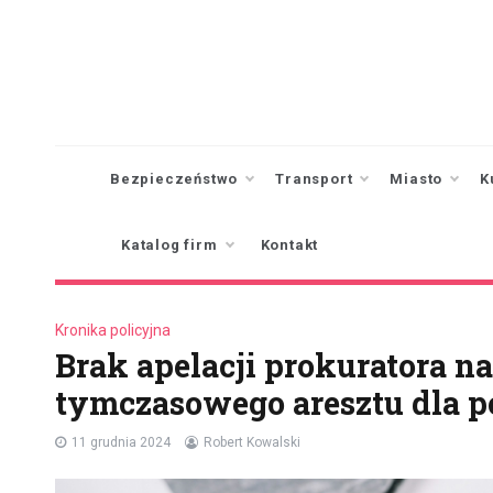
Skip
to
content
Bezpieczeństwo
Transport
Miasto
K
Katalog firm
Kontakt
Kronika policyjna
Brak apelacji prokuratora 
tymczasowego aresztu dla po
11 grudnia 2024
Robert Kowalski