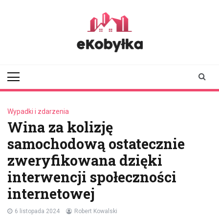
Skip
to
content
ekobylka.pl
informator z
Kobyłki i okolic
Wypadki i zdarzenia
Wina za kolizję
samochodową ostatecznie
zweryfikowana dzięki
interwencji społeczności
internetowej
6 listopada 2024
Robert Kowalski