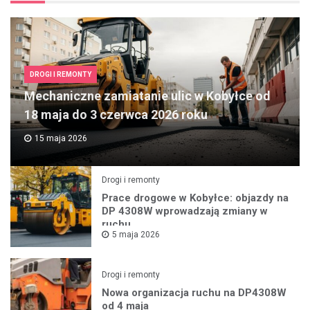
DROGI I REMONTY
Mechaniczne zamiatanie ulic w Kobyłce od
18 maja do 3 czerwca 2026 roku
15 maja 2026
Drogi i remonty
Prace drogowe w Kobyłce: objazdy na
DP 4308W wprowadzają zmiany w
ruchu
5 maja 2026
Drogi i remonty
Nowa organizacja ruchu na DP4308W
od 4 maja