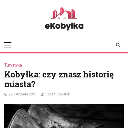
Skip
to
content
ekobylka.pl
informator z
Kobyłki i okolic
Turystyka
Kobyłka: czy znasz historię
miasta?
22 listopada 2021
Robert Kowalski