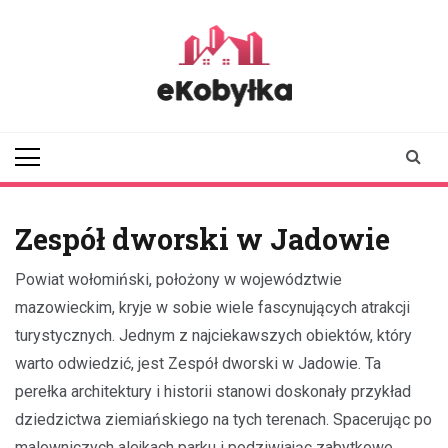
Skip
to
content
ekobylka.pl
informator z
Kobyłki i okolic
Zespół dworski w Jadowie
Powiat wołomiński, położony w województwie
mazowieckim, kryje w sobie wiele fascynujących atrakcji
turystycznych. Jednym z najciekawszych obiektów, który
warto odwiedzić, jest Zespół dworski w Jadowie. Ta
perełka architektury i historii stanowi doskonały przykład
dziedzictwa ziemiańskiego na tych terenach. Spacerując po
malowniczych alejkach parku i podziwiając zabytkowe