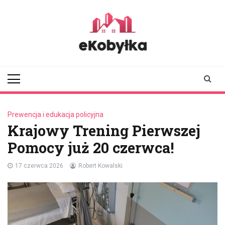
Skip
to
content
ekobylka.pl
informator z
Kobyłki i okolic
Prewencja i edukacja policyjna
Krajowy Trening Pierwszej
Pomocy już 20 czerwca!
17 czerwca 2026
Robert Kowalski