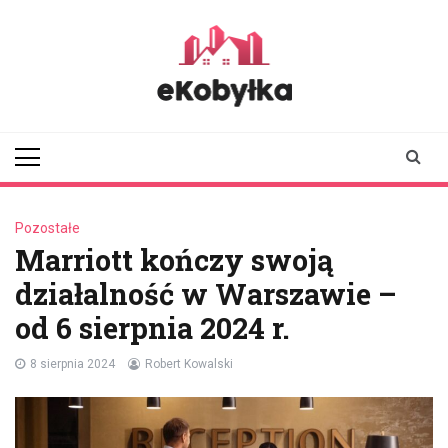
Skip
to
content
ekobylka.pl
informator z
Kobyłki i okolic
Pozostałe
Marriott kończy swoją
działalność w Warszawie –
od 6 sierpnia 2024 r.
8 sierpnia 2024
Robert Kowalski