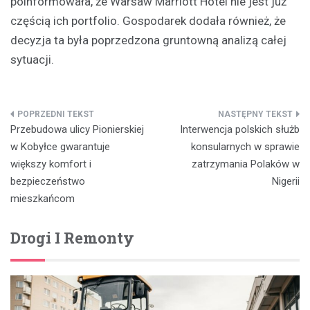
poinformowała, że Warsaw Marriott Hotel nie jest już
częścią ich portfolio. Gospodarek dodała również, że
decyzja ta była poprzedzona gruntowną analizą całej
sytuacji.
Nawigacja
Przebudowa ulicy Pionierskiej
Interwencja polskich służb
wpisu
w Kobyłce gwarantuje
konsularnych w sprawie
większy komfort i
zatrzymania Polaków w
bezpieczeństwo
Nigerii
mieszkańcom
Drogi I Remonty