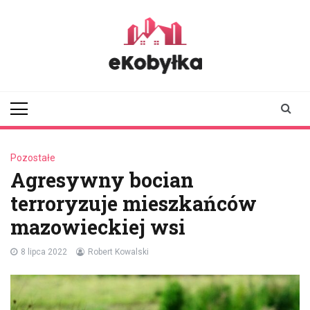
Skip
to
content
ekobylka.pl
informator z
Kobyłki i okolic
Pozostałe
Agresywny bocian
terroryzuje mieszkańców
mazowieckiej wsi
8 lipca 2022
Robert Kowalski