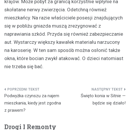
krajów. Może pobyt za granicą korzystnie wpłynie na
skołatane nerwy zwierzęcia. Odetchną również
mieszkańcy. Na razie właściciele posesji znajdujących
się w pobliżu gniazda muszą zrezygnować z
naprawiania szkód. Przyda się również zabezpieczanie
aut. Wystarczy większy kawałek materiału narzucony
na karoserię. W ten sam sposób można osłonić także
okna, które bocian zwykł atakować. O dzieci natomiast
nie trzeba się bać.
Nawigacja
Podwyżka czynszu za najem
Święto konia w Sitnie —
wpisu
mieszkania, kiedy jest zgodna
będzie się działo!
z prawem?
Drogi I Remonty