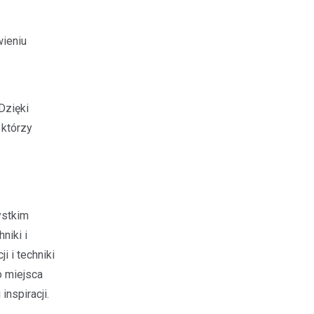
wieniu
Dzięki
 którzy
ystkim
niki i
i i techniki
o miejsca
nspiracji.