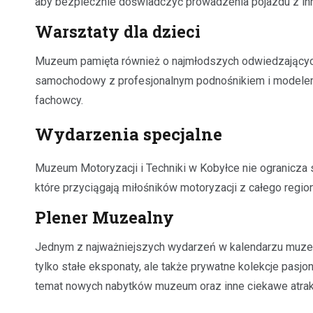
aby bezpiecznie doświadczyć prowadzenia pojazdu z inn
Warsztaty dla dzieci
Muzeum pamięta również o najmłodszych odwiedzających.
samochodowy z profesjonalnym podnośnikiem i modelem
fachowcy.
Wydarzenia specjalne
Muzeum Motoryzacji i Techniki w Kobyłce nie ogranicza si
które przyciągają miłośników motoryzacji z całego region
Plener Muzealny
Jednym z najważniejszych wydarzeń w kalendarzu muzeu
tylko stałe eksponaty, ale także prywatne kolekcje pasjo
temat nowych nabytków muzeum oraz inne ciekawe atrak