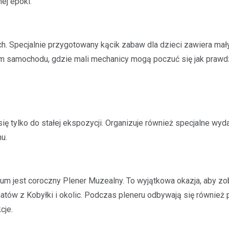
ej epoki.
Kronika policyjna
Niepokój mieszkańców Kob
napadzie na dom małżeńs
 Specjalnie przygotowany kącik zabaw dla dzieci zawiera mał
22 lutego 2025
 samochodu, gdzie mali mechanicy mogą poczuć się jak prawd
Mieszkańcy Kobyłki, miejscowo
Warszawą, wyrażają swoje obaw
po niedawnym napadzie na jedn
domostw. Bezpieczna dotychcz
ę tylko do stałej ekspozycji. Organizuje również specjalne wyda
u.
m jest coroczny Plener Muzealny. To wyjątkowa okazja, aby zo
natów z Kobyłki i okolic. Podczas pleneru odbywają się również 
cje.