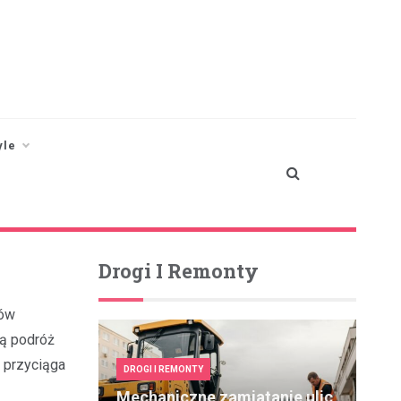
yle
Drogi I Remonty
ków
cą podróż
a przyciąga
DROGI I REMONTY
Mechaniczne zamiatanie ulic