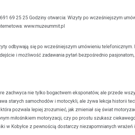
n: 691 69 25 25 Godziny otwarcia: Wizyty po wcześniejszym umó
nternetowa: www.muzeummit.pl
zyty odbywają się po wcześniejszym umówieniu telefonicznym. 
dejście i możliwość zadawania pytań bezpośrednio pasjonatom,
tóre zachwyca nie tylko bogactwem eksponatów, ale przede wsz
tawa starych samochodów i motocykli, ale żywa lekcja historii tech
tóra pozwala lepiej zrozumieć, jak zmieniał się świat motoryzacj
alonym miłośnikiem motoryzacji, czy po prostu szukasz ciekaweg
i w Kobyłce z pewnością dostarczy niezapomnianych wrażeń i i