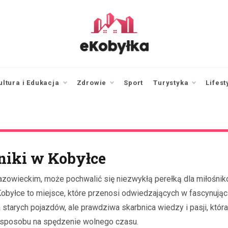
ekobylka.pl
informator z
Kobyłki i okolic
ultura i Edukacja
Zdrowie
Sport
Turystyka
Lifest
niki w Kobyłce
zowieckim, może pochwalić się niezwykłą perełką dla miłośni
 Kobyłce to miejsce, które przenosi odwiedzających w fascynują
wa starych pojazdów, ale prawdziwa skarbnica wiedzy i pasji, któr
o sposobu na spędzenie wolnego czasu.