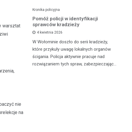
Kronika policyjna
Kro
yłki po
Pomóż policji w identyfikacji
Po
twa
sprawców kradzieży
pi
y warsztat
4 kwietnia 2026
ziwi
ści pod
W Wołominie doszło do serii kradzieży,
W 
y i strach
które przykuły uwagę lokalnych organów
je
o z
ścigania. Policja aktywnie pracuje nad
Ło
as okolica…
rozwiązaniem tych spraw, zabezpieczając…
zd
rzenia,
baczyć nie
prelekcje na