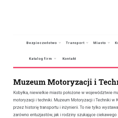
Skip
to
content
Bezpieczeństwo
Transport
Miasto
K
Katalog firm
Kontakt
Muzeum Motoryzacji i Tech
Kobyłka, niewielkie miasto położone w województwie ma
motoryzacji i techniki. Muzeum Motoryzacji i Techniki w
przez historię transportu i inżynierii. To nie tylko wysta
zarówno entuzjastów, jak i rodziny szukające ciekaweg