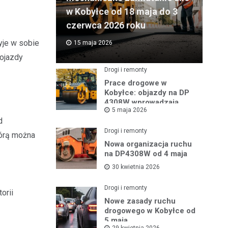
w Kobyłce od 18 maja do 3
czerwca 2026 roku
yje w sobie
15 maja 2026
pojazdy
Drogi i remonty
Prace drogowe w
Kobyłce: objazdy na DP
4308W wprowadzają
5 maja 2026
zmiany w ruchu
d
Drogi i remonty
tórą można
Nowa organizacja ruchu
na DP4308W od 4 maja
30 kwietnia 2026
Drogi i remonty
orii
Nowe zasady ruchu
drogowego w Kobyłce od
5 maja
29 kwietnia 2026