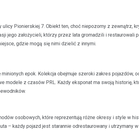
ulicy Pionierskiej 7. Obiekt ten, choć niepozorny z zewnątrz, kr
i jego założycieli, którzy przez lata gromadzili i restaurowali 
ejsce, gdzie mogą się nimi dzielić z innymi.
inionych epok. Kolekcja obejmuje szeroki zakres pojazdów, o
e modele z czasów PRL. Każdy eksponat ma swoją historię, k
zewodników.
w osobowych, które reprezentują różne okresy i style w hist
uta – każdy pojazd jest starannie odrestaurowany i utrzymany w