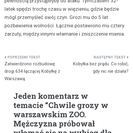
pewnością przystąpiłyby do ataku. Tymczasem 32-
latek spędzi trochę czasu w więzieniu, gdzie będzie
mógł przemyśleć swój czyn. Grozi mu do 5 lat
pozbawienia wolności. Łącznie postawiono mu cztery
zarzuty, między innymi włamanie i zniszczenie mienia.
Nawigacja
Zatwierdzono rozbudowę
Kobyłka bez prądu. Co robić,
wpisu
drogi 634 łączącej Kobyłkę z
gdy nic nie działa?
Warszawą
Jeden komentarz w
temacie “
Chwile grozy w
warszawskim ZOO.
Mężczyzna próbował
włamać się na wybieg dla