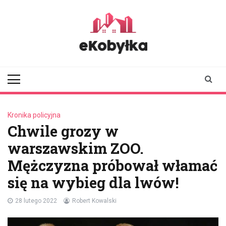
Skip
to
content
ekobylka.pl
informator z
Kobyłki i okolic
Kronika policyjna
Chwile grozy w
warszawskim ZOO.
Mężczyzna próbował włamać
się na wybieg dla lwów!
28 lutego 2022
Robert Kowalski