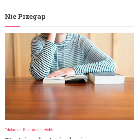
Nie Przegap
Edukacja
Rekrutacja
żłobki