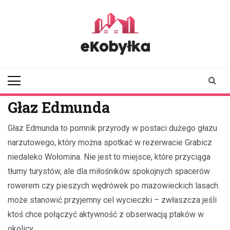
Skip
to
content
ekobylka.pl
informator z
Kobyłki i okolic
Głaz Edmunda
Głaz Edmunda to pomnik przyrody w postaci dużego głazu
narzutowego, który można spotkać w rezerwacie Grabicz
niedaleko Wołomina. Nie jest to miejsce, które przyciąga
tłumy turystów, ale dla miłośników spokojnych spacerów
rowerem czy pieszych wędrówek po mazowieckich lasach
może stanowić przyjemny cel wycieczki – zwłaszcza jeśli
ktoś chce połączyć aktywność z obserwacją ptaków w
okolicy.