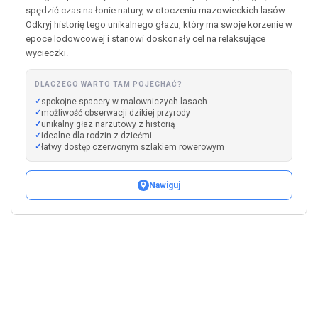
spędzić czas na łonie natury, w otoczeniu mazowieckich lasów.
Odkryj historię tego unikalnego głazu, który ma swoje korzenie w
epoce lodowcowej i stanowi doskonały cel na relaksujące
wycieczki.
DLACZEGO WARTO TAM POJECHAĆ?
spokojne spacery w malowniczych lasach
możliwość obserwacji dzikiej przyrody
unikalny głaz narzutowy z historią
idealne dla rodzin z dziećmi
łatwy dostęp czerwonym szlakiem rowerowym
Nawiguj
Leaflet
|
©
OpenStreetMap
+
−