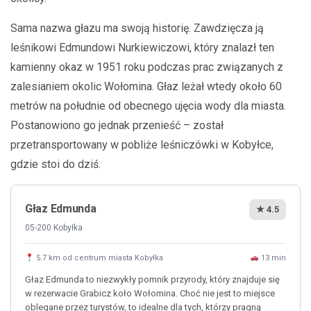
Sama nazwa głazu ma swoją historię. Zawdzięcza ją
leśnikowi Edmundowi Nurkiewiczowi, który znalazł ten
kamienny okaz w 1951 roku podczas prac związanych z
zalesianiem okolic Wołomina. Głaz leżał wtedy około 60
metrów na południe od obecnego ujęcia wody dla miasta.
Postanowiono go jednak przenieść – został
przetransportowany w pobliże leśniczówki w Kobyłce,
gdzie stoi do dziś.
Głaz Edmunda
★ 4.5
05-200 Kobyłka
5.7 km od centrum miasta Kobyłka
13 min
Głaz Edmunda to niezwykły pomnik przyrody, który znajduje się
w rezerwacie Grabicz koło Wołomina. Choć nie jest to miejsce
oblegane przez turystów, to idealne dla tych, którzy pragną