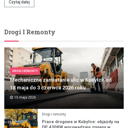
Czytaj dalej
Drogi I Remonty
DROGI I REMONTY
Mechaniczne zamiatanie ulic w Kobyłce od
18 maja do 3 czerwca 2026 roku
15 maja 2026
Drogi i remonty
Prace drogowe w Kobyłce: objazdy na
DP 4308W wprowadzają zmiany w