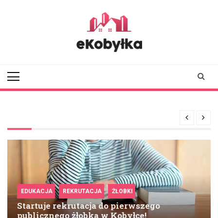
Skip
to
content
ekobylka.pl
informator z
Kobyłki i okolic
EDUKACJA
REKRUTACJA
ŻŁOBKI
Startuje rekrutacja do pierwszego
publicznego żłobka w Kobyłce!